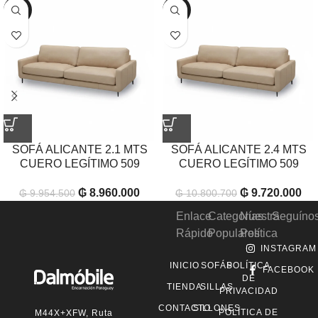
-10%
-10%
SOFÁ ALICANTE 2.1 MTS
SOFÁ ALICANTE 2.4 MTS
CUERO LEGÍTIMO 509
CUERO LEGÍTIMO 509
₲
8.960.000
₲
9.720.000
₲
9.954.500
₲
10.800.700
Enlace
Categorías
Nuestra
Seguíno
Rápido
Populares
Política
INSTAGRAM
INICIO
SOFÁS
POLÍTICA
FACEBOOK
DE
TIENDA
SILLAS
PRIVACIDAD
CONTACTO
SILLONES
POLÍTICA DE
M44X+XFW, Ruta