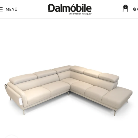
0
MENÚ
₲