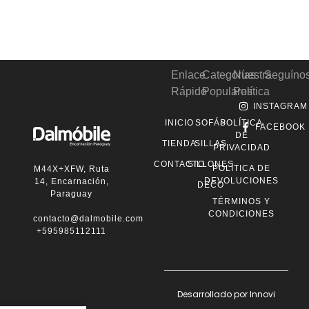
Enlace
Categorías
Nuestra
Seguíno
Rápido
Populares
Política
INSTAGRAM
INICIO
SOFÁS
POLÍTICA
FACEBOOK
DE
TIENDA
SILLAS
PRIVACIDAD
CONTACTO
SILLONES
POLÍTICA DE
M44X+XFW, Ruta
DEVOLUCIONES
14, Encarnación,
DECO
Paraguay
TÉRMINOS Y
CONDICIONES
contacto@dalmobile.com.py
+595985112111
Desarrollado por Innovi