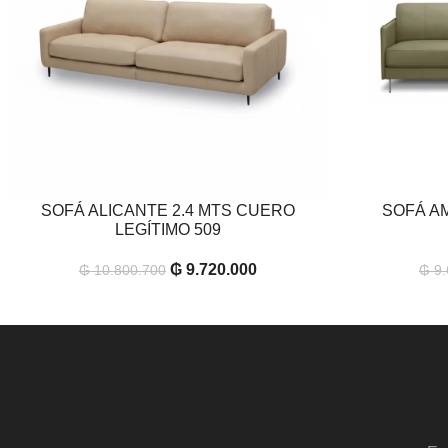
SOFÁ ALICANTE 2.4 MTS CUERO
SOFÁ A
AÑADIR AL CARRITO
AÑADIR AL CAR
LEGÍTIMO 509
₲
9.720.000
₲
10.800.700
₲
9.