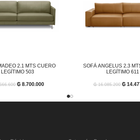
MADEO 2.1 MTS CUERO
SOFÁ ANGELUS 2.3 M
RITO
AÑADIR AL CARRITO
LEGÍTIMO 503
LEGÍTIMO 611
₲
8.700.000
₲
14.47
666.600
₲
16.085.200