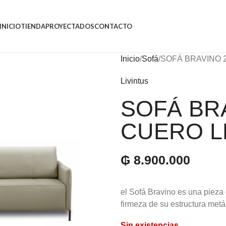
INICIO
TIENDA
PROYECTADOS
CONTACTO
Inicio
Sofá
SOFÁ BRAVINO 2
Livintus
SOFÁ BRA
CUERO L
₲
8.900.000
el Sofá Bravino es una pieza 
firmeza de su estructura metá
Sin existencias