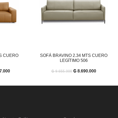
TS CUERO
SOFÁ BRAVINO 2.34 MTS CUERO
AÑADIR AL CARRITO
LEGÍTIMO 506
7.000
₲
8.690.000
₲
9.655.000