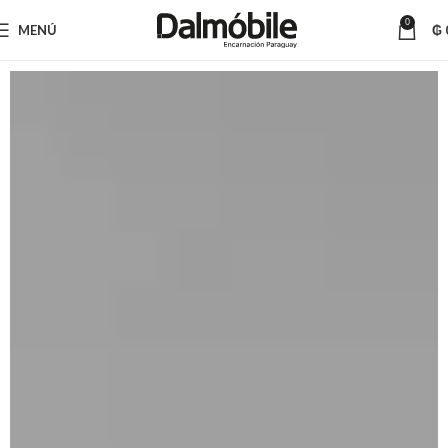
0
MENÚ
₲