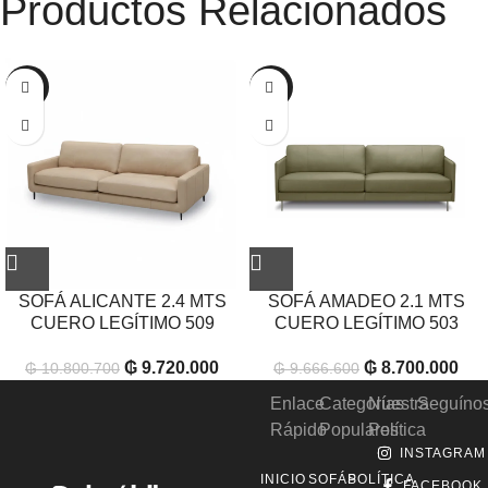
Productos Relacionados
-10%
-10%
SOFÁ ALICANTE 2.4 MTS
SOFÁ AMADEO 2.1 MTS
CUERO LEGÍTIMO 509
CUERO LEGÍTIMO 503
₲
9.720.000
₲
8.700.000
₲
10.800.700
₲
9.666.600
Enlace
Categorías
Nuestra
Seguíno
Rápido
Populares
Política
INSTAGRAM
INICIO
SOFÁS
POLÍTICA
FACEBOOK