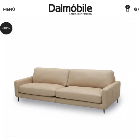
0
MENÚ
₲
-10%