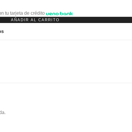
n tu tarjeta de crédito
AÑADIR AL CARRITO
os
da.