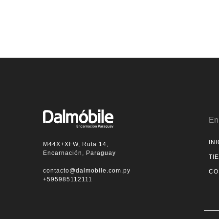
En
INI
M44X+XFW, Ruta 14,
Encarnación, Paraguay
TI
contacto@dalmobile.com.py
CO
+595985112111