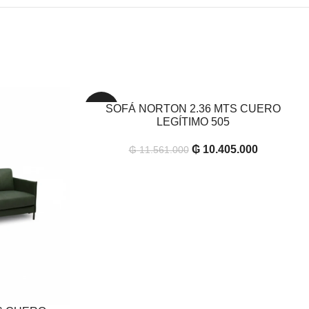
SOFÁ NORTON 2.36 MTS CUERO
AÑADIR AL CARRITO
-10%
LEGÍTIMO 505
₲
10.405.000
₲
11.561.000