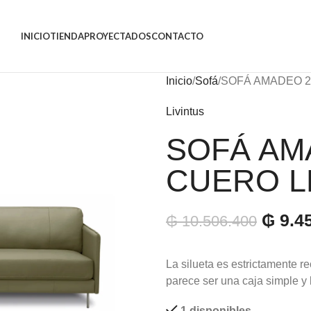
INICIO
TIENDA
PROYECTADOS
CONTACTO
Inicio
Sofá
SOFÁ AMADEO 2
Livintus
SOFÁ AM
CUERO L
₲
9.4
₲
10.506.400
La silueta es estrictamente re
parece ser una caja simple y 
1 disponibles