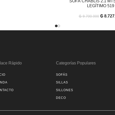
SOFÁ CHABLIS 2.1 M
AÑADIR AL CARRITO
LEGÍTIMO 519
₲
8.727
₲
9.700.000
lace Rápido
Categorías Populares
CIO
SOFÁS
ENDA
SILLAS
NTACTO
SILLONES
DECO