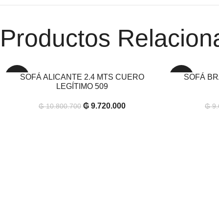
Productos Relacion
SOFÁ ALICANTE 2.4 MTS CUERO
SOFÁ BR
AÑADIR AL CARRITO
AÑADIR AL CAR
-10%
-10%
LEGÍTIMO 509
₲
9.720.000
₲
10.800.700
₲
9.