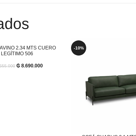
ados
AVINO 2.34 MTS CUERO
RITO
-10%
LEGÍTIMO 506
₲
8.690.000
655.000