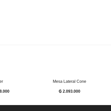
er
Mesa Lateral Cone
AÑADIR AL CARRITO
8.000
₲
2.093.000