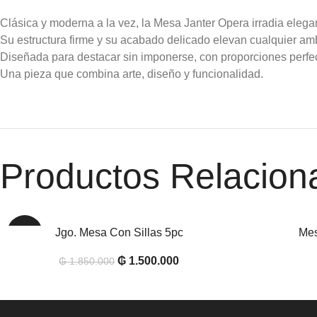
Clásica y moderna a la vez, la Mesa Janter Opera irradia elegan
Su estructura firme y su acabado delicado elevan cualquier am
Diseñada para destacar sin imponerse, con proporciones perfe
Una pieza que combina arte, diseño y funcionalidad.
Productos Relacion
Jgo. Mesa Con Sillas 5pc
Mes
AÑADIR AL CARRITO
AÑADIR AL CAR
-19%
₲
1.500.000
₲
1.850.000