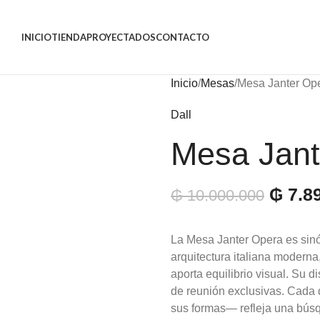
INICIO
TIENDA
PROYECTADOS
CONTACTO
Inicio
Mesas
Mesa Janter Op
Dall
Mesa Jant
₲
7.8
₲
10.000.000
La Mesa Janter Opera es sinó
arquitectura italiana modern
aporta equilibrio visual. Su d
de reunión exclusivas. Cada 
sus formas— refleja una búsqu