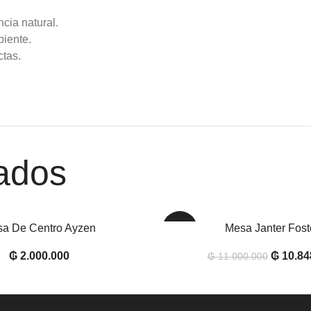
cia natural.
biente.
ctas.
ados
a De Centro Ayzen
Mesa Janter Fost
RITO
AÑADIR AL CARRITO
-1%
₲
2.000.000
₲
10.84
₲
11.000.000