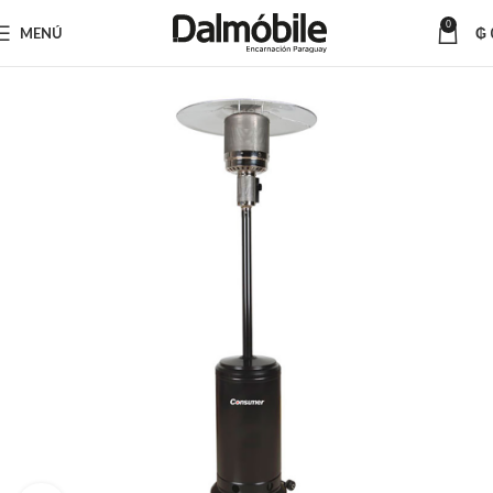
0
MENÚ
₲