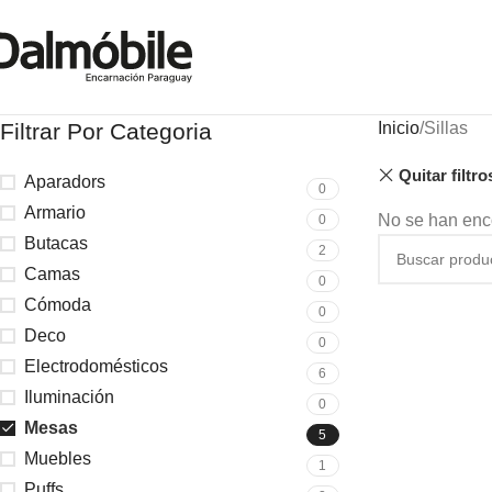
Filtrar Por Categoria
Inicio
Sillas
Quitar filtro
Aparadors
0
Armario
No se han enco
0
Butacas
2
Camas
0
Cómoda
0
Deco
0
Electrodomésticos
6
Iluminación
0
Mesas
5
Muebles
1
Puffs