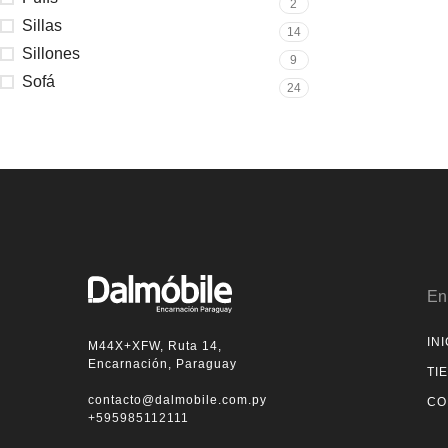
2
Sillas
14
Sillones
9
Sofá
24
En
INI
M44X+XFW, Ruta 14,
Encarnación, Paraguay
TI
contacto@dalmobile.com.py
CO
+595985112111