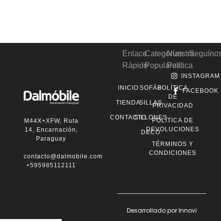
Enlace
Categorías
Nuestra
Seguíno
Rápido
Populares
Política
INSTAGRAM
INICIO
SOFÁS
POLÍTICA
FACEBOOK
DE
TIENDA
SILLAS
PRIVACIDAD
CONTACTO
SILLONES
POLÍTICA DE
M44X+XFW, Ruta
DEVOLUCIONES
14, Encarnación,
DECO
Paraguay
TÉRMINOS Y
CONDICIONES
contacto@dalmobile.com.py
+595985112111
Desarrollado por Innovi