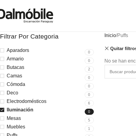
Filtrar Por Categoria
Inicio
Puffs
Quitar filtro
Aparadors
0
Armario
No se han enco
0
Butacas
2
Camas
0
Cómoda
0
Deco
0
Electrodomésticos
6
Iluminación
0
Mesas
5
Muebles
1
Puffs