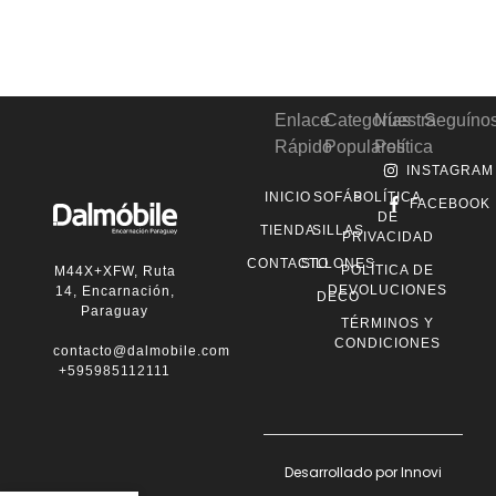
Enlace
Categorías
Nuestra
Seguíno
Rápido
Populares
Política
INSTAGRAM
INICIO
SOFÁS
POLÍTICA
FACEBOOK
DE
TIENDA
SILLAS
PRIVACIDAD
CONTACTO
SILLONES
POLÍTICA DE
M44X+XFW, Ruta
DEVOLUCIONES
14, Encarnación,
DECO
Paraguay
TÉRMINOS Y
CONDICIONES
contacto@dalmobile.com.py
+595985112111
Desarrollado por Innovi